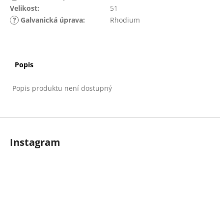
č
Velikost
:
51
u
?
Galvanická úprava
:
Rhodium
j
e
m
e
Popis
Popis produktu není dostupný
Z
á
Instagram
p
a
t
í