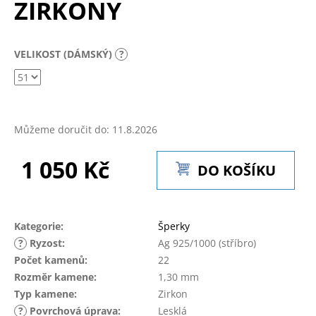
ZIRKONY
a
j
í
VELIKOST (DÁMSKÝ)
?
t
?
Můžeme doručit do:
11.8.2026
1 050 Kč
HLEDAT
DO KOŠÍKU
Měrná
cena:
D
Kategorie
:
Šperky
o
?
Ryzost
:
Ag 925/1000 (stříbro)
p
Počet kamenů
:
22
o
Rozměr kamene
:
1,30 mm
r
Typ kamene
:
Zirkon
u
?
Povrchová úprava
:
Lesklá