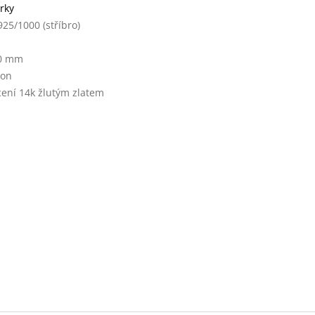
rky
925/1000 (stříbro)
0 mm
kon
cení 14k žlutým zlatem