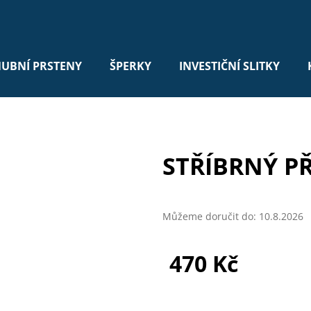
UBNÍ PRSTENY
ŠPERKY
INVESTIČNÍ SLITKY
STŘÍBRNÝ PŘ
Můžeme doručit do:
10.8.2026
470 Kč
Měrná
cena: