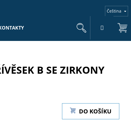
Čeština
Hledat
Přihlášení
Ná
KONTAKTY
koš
ÍVĚSEK B SE ZIRKONY
DO KOŠÍKU