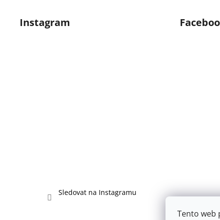
č
Z
u
á
Instagram
Facebo
j
p
e
a
m
t
e
í
Sledovat na Instagramu
Tento web 