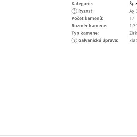
Kategorie
:
Špe
?
Ryzost
:
Ag 
Počet kamenů
:
17
Rozměr kamene
:
1,3
Typ kamene
:
Zir
?
Galvanická úprava
:
Zla