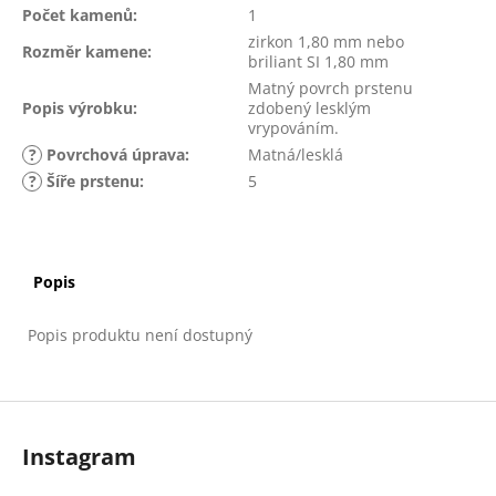
Počet kamenů
:
1
zirkon 1,80 mm nebo
Rozměr kamene
:
briliant SI 1,80 mm
Matný povrch prstenu
Popis výrobku
:
zdobený lesklým
vrypováním.
?
Povrchová úprava
:
Matná/lesklá
?
Šíře prstenu
:
5
Popis
Popis produktu není dostupný
Z
á
Instagram
p