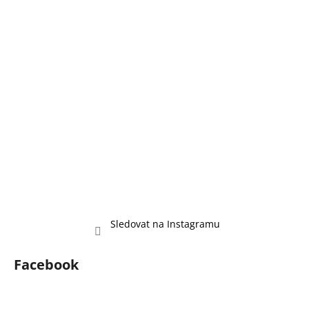
a
t
í
Sledovat na Instagramu
Facebook