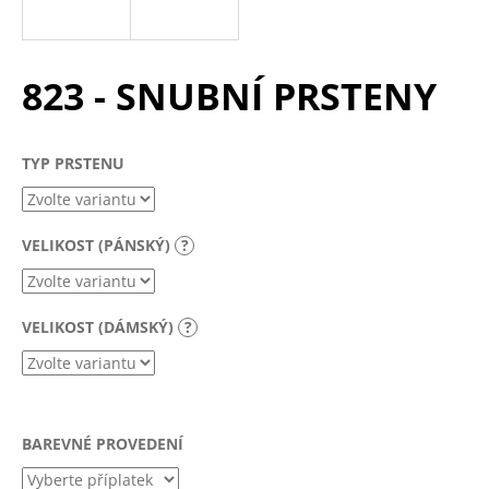
a
j
í
823 - SNUBNÍ PRSTENY
t
?
TYP PRSTENU
VELIKOST (PÁNSKÝ)
?
HLEDAT
VELIKOST (DÁMSKÝ)
?
D
o
p
o
r
BAREVNÉ PROVEDENÍ
u