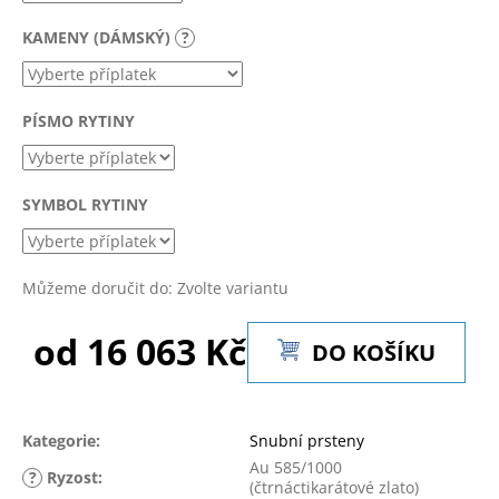
č
u
KAMENY (DÁMSKÝ)
?
j
e
m
PÍSMO RYTINY
e
SYMBOL RYTINY
Můžeme doručit do:
Zvolte variantu
od
16 063 Kč
DO KOŠÍKU
Měrná
cena:
Kategorie
:
Snubní prsteny
Au 585/1000
?
Ryzost
:
(čtrnáctikarátové zlato)