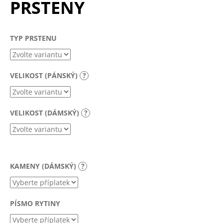
PRSTENY
a
j
í
TYP PRSTENU
t
?
VELIKOST (PÁNSKÝ)
?
VELIKOST (DÁMSKÝ)
?
HLEDAT
D
KAMENY (DÁMSKÝ)
?
o
p
o
r
PÍSMO RYTINY
u