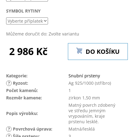
č
u
SYMBOL RYTINY
j
e
m
e
Můžeme doručit do:
Zvolte variantu
2 986 Kč
DO KOŠÍKU
Měrná
cena:
Kategorie
:
Snubní prsteny
?
Ryzost
:
Ag 925/1000 (stříbro)
Počet kamenů
:
1
Rozměr kamene
:
zirkon 1,50 mm
Matný povrch zdobený
ve středu jemným
Popis výrobku
:
vrypováním, kraje
prstenu lesklé.
?
Povrchová úprava
:
Matná/lesklá
?
Šíře prstenu
:
3