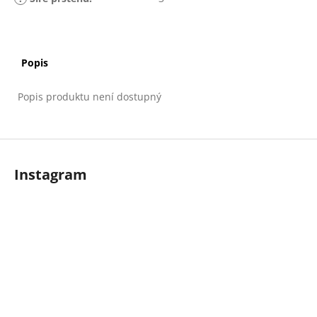
Popis
Popis produktu není dostupný
Z
á
Instagram
p
a
t
í