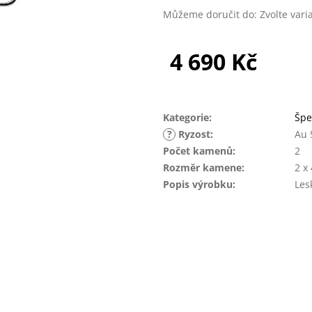
Můžeme doručit do:
Zvolte vari
4 690 Kč
Měrná
cena:
Kategorie
:
Špe
?
Ryzost
:
Au 
Počet kamenů
:
2
Rozměr kamene
:
2 x
Popis výrobku
:
Les