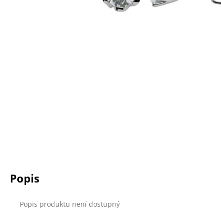
a
j
í
t
?
HLEDAT
D
o
Popis
p
o
r
Popis produktu není dostupný
u