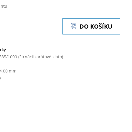
antu
DO KOŠÍKU
rky
585/1000 (čtrnáctikarátové zlato)
 4,00 mm
k