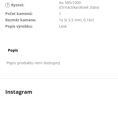
č
Au 585/1000
?
Ryzost
:
u
(čtrnáctikarátové zlato)
j
Počet kamenů
:
1
e
Rozměr kamene
:
1x Si 3.5 mm, 0.16ct
m
Popis výrobku
:
Lesk
e
Popis
Popis produktu není dostupný
Z
á
Instagram
p
a
t
í