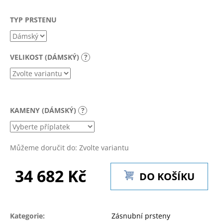
a
TYP PRSTENU
j
í
t
VELIKOST (DÁMSKÝ)
?
?
KAMENY (DÁMSKÝ)
?
HLEDAT
Můžeme doručit do:
Zvolte variantu
D
o
34 682 Kč
DO KOŠÍKU
p
Měrná
o
cena:
r
u
Kategorie
:
Zásnubní prsteny