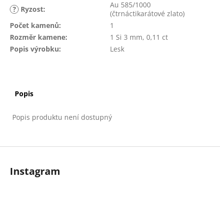
č
Au 585/1000
?
Ryzost
:
u
(čtrnáctikarátové zlato)
j
Počet kamenů
:
1
e
Rozměr kamene
:
1 Si 3 mm, 0,11 ct
m
Popis výrobku
:
Lesk
e
Popis
Popis produktu není dostupný
Z
á
Instagram
p
a
t
í