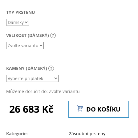
a
TYP PRSTENU
j
í
t
VELIKOST (DÁMSKÝ)
?
?
KAMENY (DÁMSKÝ)
?
HLEDAT
Můžeme doručit do:
Zvolte variantu
D
o
26 683 Kč
DO KOŠÍKU
p
Měrná
o
cena:
r
u
Kategorie
:
Zásnubní prsteny