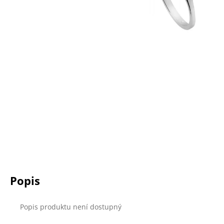
a
j
í
t
?
HLEDAT
D
o
Popis
p
o
r
Popis produktu není dostupný
u