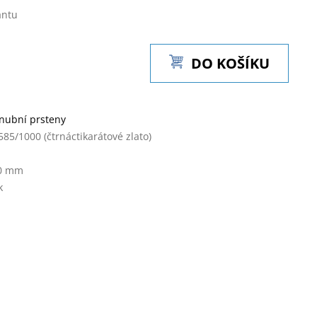
antu
DO KOŠÍKU
nubní prsteny
585/1000 (čtrnáctikarátové zlato)
0 mm
k