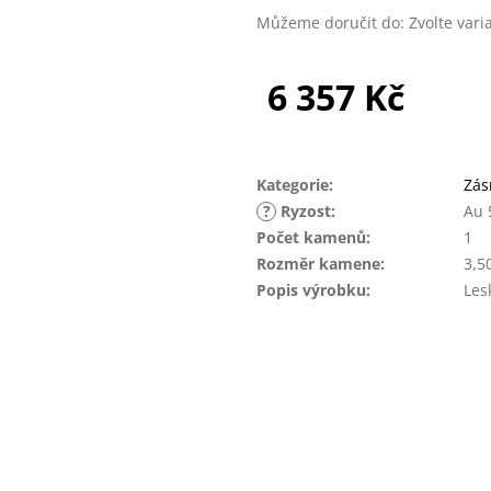
Můžeme doručit do:
Zvolte vari
6 357 Kč
Měrná
cena:
Kategorie
:
Zás
?
Ryzost
:
Au 
Počet kamenů
:
1
Rozměr kamene
:
3,5
Popis výrobku
:
Les