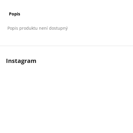
Popis
Popis produktu není dostupný
Z
á
Instagram
p
a
t
í