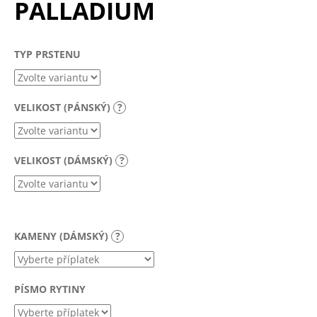
PALLADIUM
a
j
í
TYP PRSTENU
t
?
VELIKOST (PÁNSKÝ)
?
VELIKOST (DÁMSKÝ)
?
HLEDAT
D
KAMENY (DÁMSKÝ)
?
o
p
o
r
PÍSMO RYTINY
u