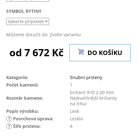
č
u
SYMBOL RYTINY
j
e
m
e
Můžeme doručit do:
Zvolte variantu
od
7 672 Kč
DO KOŠÍKU
Měrná
cena:
Kategorie
:
Snubní prsteny
Počet kamenů
:
1
briliant IF/D 2,00 mm
Rozměr kamene
:
Nejkvalitnější brilianty
na trhu!
Popis výrobku
:
Lesk
?
Povrchová úprava
:
Lesklá
?
Šíře prstenu
:
4