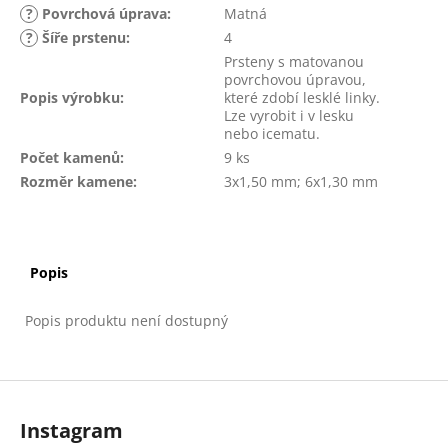
?
Povrchová úprava
:
Matná
?
Šíře prstenu
:
4
Prsteny s matovanou
povrchovou úpravou,
Popis výrobku
:
které zdobí lesklé linky.
Lze vyrobit i v lesku
nebo icematu.
Počet kamenů
:
9 ks
Rozměr kamene
:
3x1,50 mm; 6x1,30 mm
Popis
Popis produktu není dostupný
Z
á
Instagram
p