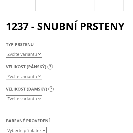
a
j
í
1237 - SNUBNÍ PRSTENY
t
?
TYP PRSTENU
VELIKOST (PÁNSKÝ)
?
HLEDAT
VELIKOST (DÁMSKÝ)
?
D
o
p
o
r
BAREVNÉ PROVEDENÍ
u