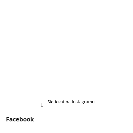
a
t
í
Sledovat na Instagramu
Facebook