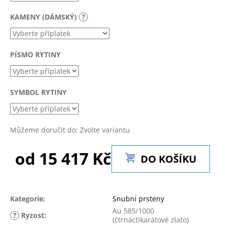
č
u
KAMENY (DÁMSKÝ)
?
j
e
m
PÍSMO RYTINY
e
SYMBOL RYTINY
Můžeme doručit do:
Zvolte variantu
od
15 417 Kč
DO KOŠÍKU
Měrná
cena:
Kategorie
:
Snubní prsteny
Au 585/1000
?
Ryzost
:
(čtrnáctikarátové zlato)