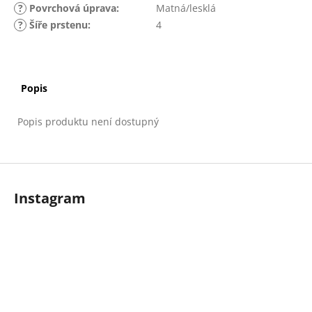
?
Povrchová úprava
:
Matná/lesklá
?
Šíře prstenu
:
4
Popis
Popis produktu není dostupný
Z
á
Instagram
p
a
t
í