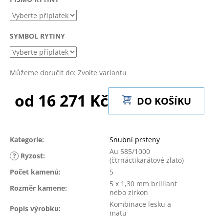
č
u
j
e
SYMBOL RYTINY
m
e
Můžeme doručit do:
Zvolte variantu
od
16 271 Kč
DO KOŠÍKU
Měrná
cena:
Kategorie
:
Snubní prsteny
Au 585/1000
?
Ryzost
:
(čtrnáctikarátové zlato)
Počet kamenů
:
5
5 x 1,30 mm brilliant
Rozměr kamene
:
nebo zirkon
Kombinace lesku a
Popis výrobku
:
matu