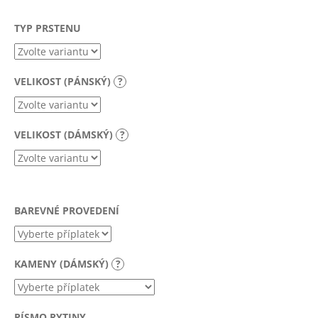
a
TYP PRSTENU
j
í
t
VELIKOST (PÁNSKÝ)
?
?
VELIKOST (DÁMSKÝ)
?
HLEDAT
BAREVNÉ PROVEDENÍ
D
o
p
KAMENY (DÁMSKÝ)
?
o
r
u
PÍSMO RYTINY