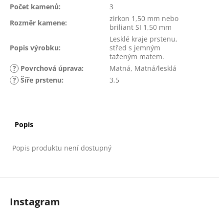
Počet kamenů
:
3
zirkon 1,50 mm nebo
Rozměr kamene
:
briliant SI 1,50 mm
Lesklé kraje prstenu,
Popis výrobku
:
střed s jemným
taženým matem.
?
Povrchová úprava
:
Matná, Matná/lesklá
?
Šíře prstenu
:
3,5
Popis
Popis produktu není dostupný
Z
á
Instagram
p