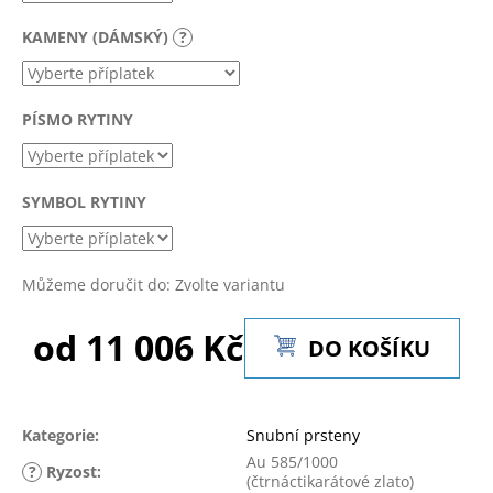
č
u
KAMENY (DÁMSKÝ)
?
j
e
m
PÍSMO RYTINY
e
SYMBOL RYTINY
Můžeme doručit do:
Zvolte variantu
od
11 006 Kč
DO KOŠÍKU
Měrná
cena:
Kategorie
:
Snubní prsteny
Au 585/1000
?
Ryzost
:
(čtrnáctikarátové zlato)