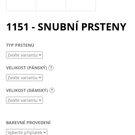
a
j
í
1151 - SNUBNÍ PRSTENY
t
?
TYP PRSTENU
VELIKOST (PÁNSKÝ)
?
HLEDAT
VELIKOST (DÁMSKÝ)
?
D
o
p
o
r
BAREVNÉ PROVEDENÍ
u