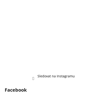
a
t
í
Sledovat na Instagramu
Facebook