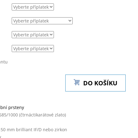
antu
DO KOŠÍKU
bní prsteny
585/1000 (čtrnáctikarátové zlato)
,50 mm brilliant IF/D nebo zirkon
k