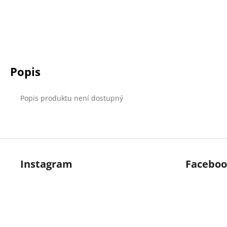
č
u
j
e
m
e
Popis
Popis produktu není dostupný
Z
á
Instagram
Facebo
p
a
t
í