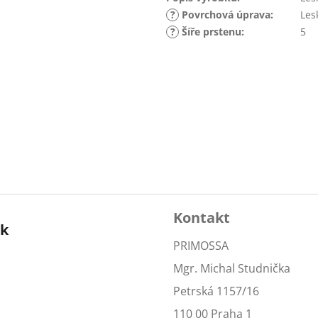
?
Povrchová úprava
:
Les
?
Šíře prstenu
:
5
Kontakt
ok
PRIMOSSA
Mgr. Michal Studnička
Petrská 1157/16
110 00 Praha 1