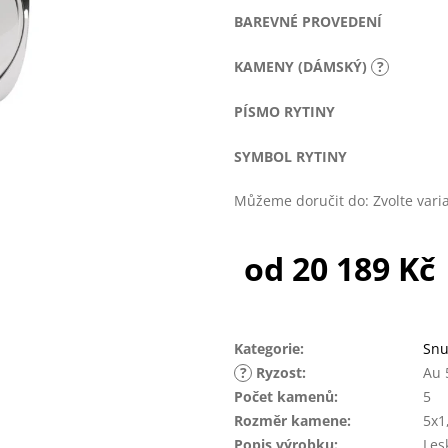
BAREVNÉ PROVEDENÍ
KAMENY (DÁMSKÝ)
?
PÍSMO RYTINY
SYMBOL RYTINY
Můžeme doručit do:
Zvolte vari
od
20 189 Kč
Měrná
cena:
Kategorie
:
Snu
?
Ryzost
:
Au 
Počet kamenů
:
5
Rozměr kamene
:
5x1
Popis výrobku
:
Les