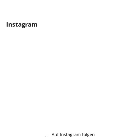
F
u
Instagram
ß
z
e
i
l
e
Auf Instagram folgen