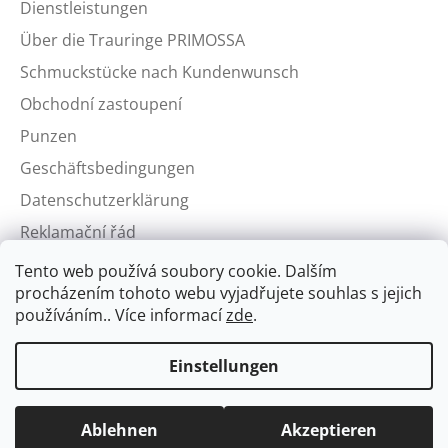
Dienstleistungen
Über die Trauringe PRIMOSSA
Schmuckstücke nach Kundenwunsch
Obchodní zastoupení
Punzen
Geschäftsbedingungen
Datenschutzerklärung
Reklamační řád
Tento web používá soubory cookie. Dalším
procházením tohoto webu vyjadřujete souhlas s jejich
používáním.. Více informací
zde
.
Aktuální kurzy zlata
Einstellungen
Vážení zákazníci, vítáme Vás na nových stránkách českého
výrobce šperků PRIMOSSA. Stránky byly spuštěny 9.2.2022.
Kromě výroby prstenů dle Vaší konfigurace zde naleznete i
Erstellt von Shoptet
šperky skladem, které si můžete koupit zde na eshopu nebo v
Ablehnen
Akzeptieren
Copyright 2026
PRIMOSSA
. Alle Rechte vorbehalten.
Cookie-
naší kamenné prodejně v Petrské 16 na Praze 1.