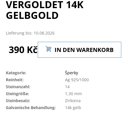
VERGOLDET 14K
GELBGOLD
SUCHEN
Lieferung bis:
10.08.2026
390 Kč
W
IN DEN WARENKORB
i
Verkaufspreis:
r
e
m
Kategorie
:
Šperky
p
Reinheit
:
Ag 925/1000
f
Steinanzahl
:
14
e
Steingröße
:
1,30 mm
h
Steinbesatz
:
Zirkonia
l
Galvanische Behandlung
:
14k gelb
e
n