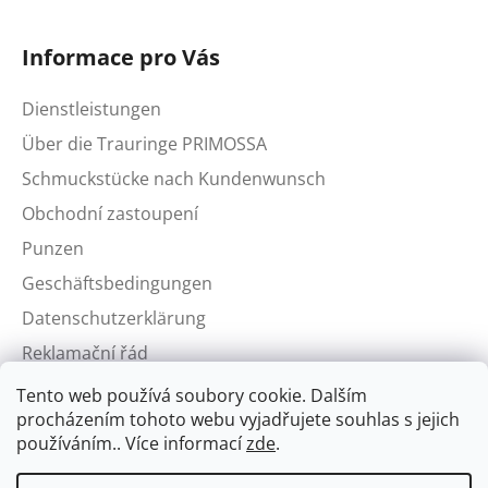
Informace pro Vás
Dienstleistungen
Über die Trauringe PRIMOSSA
Schmuckstücke nach Kundenwunsch
Obchodní zastoupení
Punzen
Geschäftsbedingungen
Datenschutzerklärung
Reklamační řád
Tento web používá soubory cookie. Dalším
procházením tohoto webu vyjadřujete souhlas s jejich
používáním.. Více informací
zde
.
Aktuální kurzy zlata