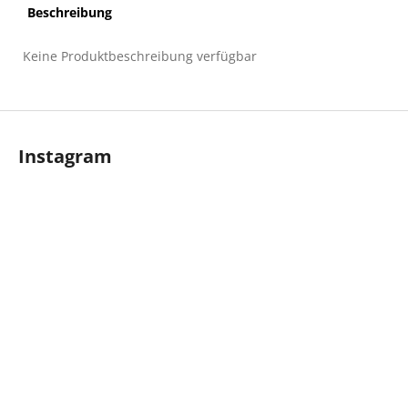
Beschreibung
Keine Produktbeschreibung verfügbar
F
u
Instagram
ß
z
e
i
l
e