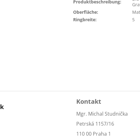
Produktbeschreibung
:
Gra
Oberfläche
:
Mat
Ringbreite
:
5
Kontakt
ok
Mgr. Michal Studnička
Petrská 1157/16
110 00 Praha 1