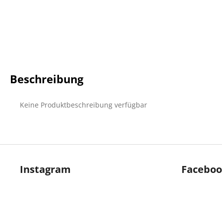
Beschreibung
Keine Produktbeschreibung verfügbar
F
u
Instagram
Facebo
ß
z
e
i