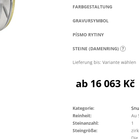
FARBGESTALTUNG
GRAVURSYMBOL
PÍSMO RYTINY
STEINE (DAMENRING)
?
Lieferung bis:
Variante wählen
ab
16 063 Kč
Verkaufspreis:
Kategorie
:
Snu
Reinheit
:
Au 
Steinanzahl
:
1
Steingröße
:
zir
Die