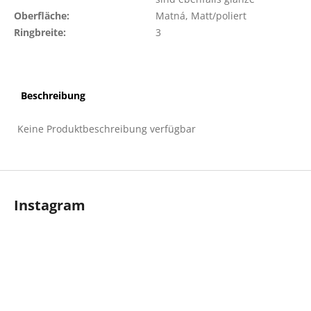
Oberfläche
:
Matná, Matt/poliert
Ringbreite
:
3
Beschreibung
Keine Produktbeschreibung verfügbar
F
u
Instagram
ß
z
e
i
l
e