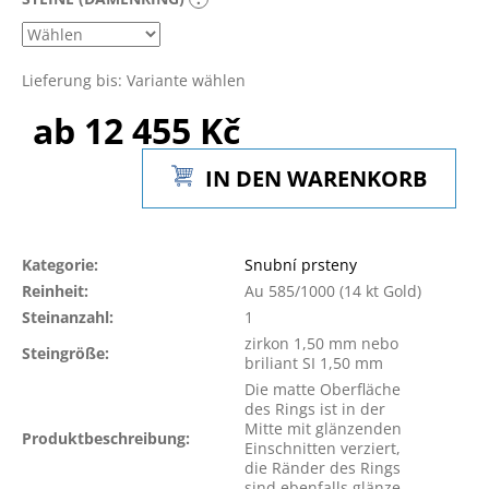
Lieferung bis:
Variante wählen
ab
12 455 Kč
Verkaufspreis:
IN DEN WARENKORB
Kategorie
:
Snubní prsteny
Reinheit
:
Au 585/1000 (14 kt Gold)
Steinanzahl
:
1
zirkon 1,50 mm nebo
Steingröße
:
briliant SI 1,50 mm
Die matte Oberfläche
des Rings ist in der
Mitte mit glänzenden
Produktbeschreibung
:
Einschnitten verziert,
die Ränder des Rings
sind ebenfalls glänze