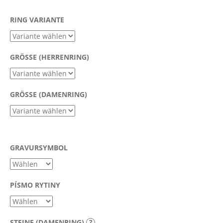
RING VARIANTE
SUCHEN
GRÖSSE (HERRENRING)
W
i
GRÖSSE (DAMENRING)
r
e
m
p
f
GRAVURSYMBOL
e
h
l
PÍSMO RYTINY
e
n
STEINE (DAMENRING)
?