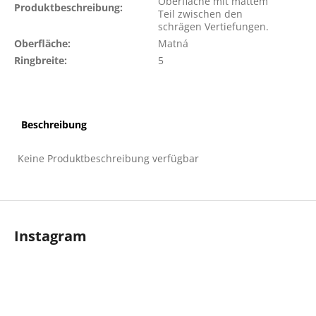
Oberfläche mit mattem
Produktbeschreibung
:
Teil zwischen den
schrägen Vertiefungen.
Oberfläche
:
Matná
Ringbreite
:
5
Beschreibung
Keine Produktbeschreibung verfügbar
F
u
Instagram
ß
z
e
i