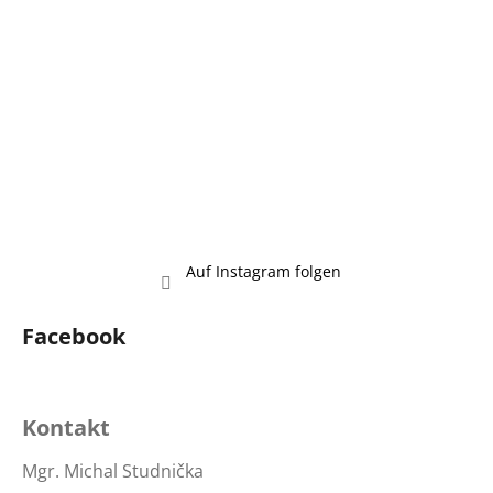
l
e
Auf Instagram folgen
Facebook
Kontakt
Mgr. Michal Studnička