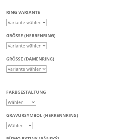
RING VARIANTE
SUCHEN
GRÖSSE (HERRENRING)
W
i
GRÖSSE (DAMENRING)
r
e
m
p
f
FARBGESTALTUNG
e
h
l
GRAVURSYMBOL (HERRENNRING)
e
n
PÍSMO RYTINY (PÁNSKÝ)