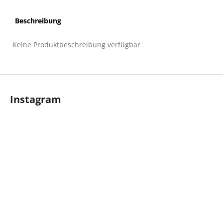
Beschreibung
Keine Produktbeschreibung verfügbar
F
u
Instagram
ß
z
e
i
l
e