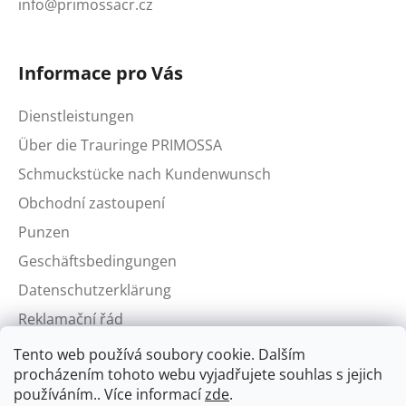
info@primossacr.cz
Informace pro Vás
Dienstleistungen
Über die Trauringe PRIMOSSA
Schmuckstücke nach Kundenwunsch
Obchodní zastoupení
Punzen
Geschäftsbedingungen
Datenschutzerklärung
Reklamační řád
Tento web používá soubory cookie. Dalším
procházením tohoto webu vyjadřujete souhlas s jejich
používáním.. Více informací
zde
.
Aktuální kurzy zlata