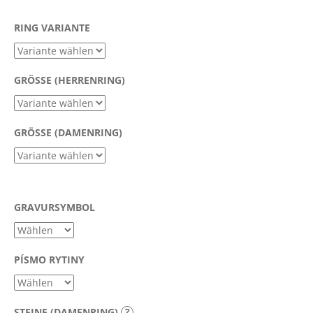
RING VARIANTE
SUCHEN
GRÖSSE (HERRENRING)
W
i
GRÖSSE (DAMENRING)
r
e
m
p
f
GRAVURSYMBOL
e
h
l
PÍSMO RYTINY
e
n
STEINE (DAMENRING)
?