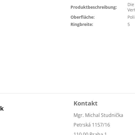
Die
Produktbeschreibung
:
Ver
Oberfläche
:
Poli
Ringbreite
:
5
Kontakt
ok
Mgr. Michal Studnička
Petrská 1157/16
110 00 Praha 1