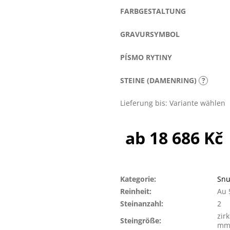
FARBGESTALTUNG
GRAVURSYMBOL
PÍSMO RYTINY
STEINE (DAMENRING)
?
Lieferung bis:
Variante wählen
ab
18 686 Kč
Verkaufspreis:
Kategorie
:
Snu
Reinheit
:
Au 
Steinanzahl
:
2
zir
Steingröße
:
mm 