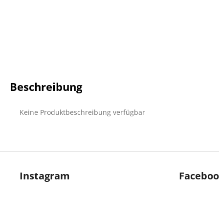
Beschreibung
Keine Produktbeschreibung verfügbar
F
u
Instagram
Facebo
ß
z
e