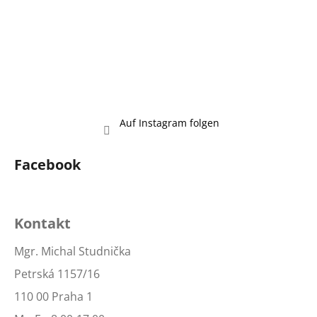
SUCHEN
W
Auf Instagram folgen
i
r
e
Facebook
m
p
f
Kontakt
e
h
Mgr. Michal Studnička
l
e
Petrská 1157/16
n
110 00 Praha 1