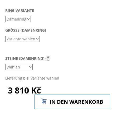
RING VARIANTE
SUCHEN
GRÖSSE (DAMENRING)
W
i
r
STEINE (DAMENRING)
?
e
m
p
f
Lieferung bis:
Variante wählen
e
3 810 Kč
h
l
Verkaufspreis:
e
IN DEN WARENKORB
n