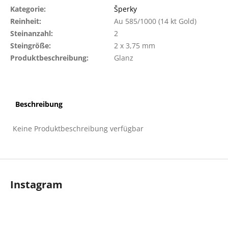
Kategorie
:
Šperky
Reinheit
:
Au 585/1000 (14 kt Gold)
Steinanzahl
:
2
Steingröße
:
2 x 3,75 mm
Produktbeschreibung
:
Glanz
Beschreibung
Keine Produktbeschreibung verfügbar
F
u
Instagram
ß
z
e