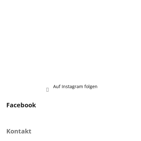
i
l
e
Auf Instagram folgen
Facebook
Kontakt