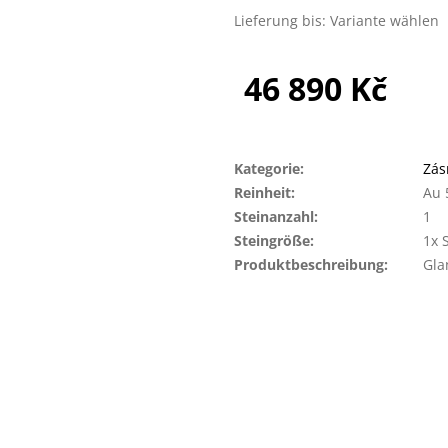
Lieferung bis:
Variante wählen
46 890 Kč
Verkaufspreis:
Kategorie
:
Zás
Reinheit
:
Au 
Steinanzahl
:
1
Steingröße
:
1x 
Produktbeschreibung
:
Gla