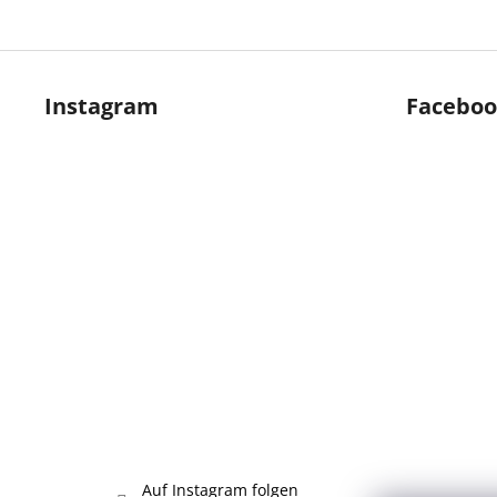
F
u
Instagram
Facebo
ß
z
e
i
l
e
Auf Instagram folgen