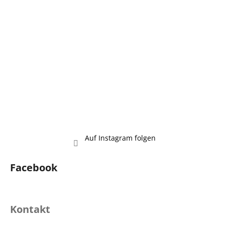
i
l
e
Auf Instagram folgen
Facebook
Kontakt