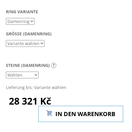
RING VARIANTE
SUCHEN
GRÖSSE (DAMENRING)
W
i
r
STEINE (DAMENRING)
?
e
m
p
f
Lieferung bis:
Variante wählen
e
28 321 Kč
h
l
Verkaufspreis:
e
IN DEN WARENKORB
n