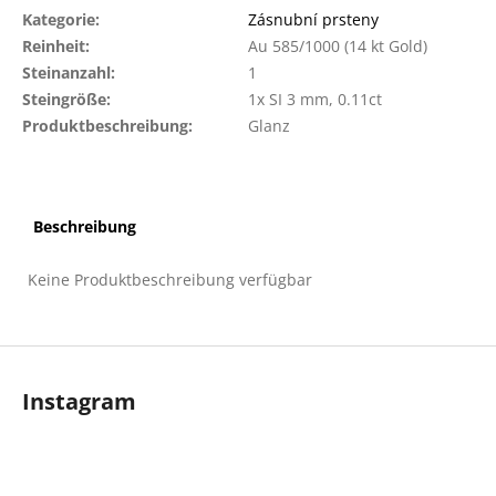
Kategorie
:
Zásnubní prsteny
Reinheit
:
Au 585/1000 (14 kt Gold)
Steinanzahl
:
1
Steingröße
:
1x SI 3 mm, 0.11ct
Produktbeschreibung
:
Glanz
Beschreibung
Keine Produktbeschreibung verfügbar
F
u
Instagram
ß
z
e