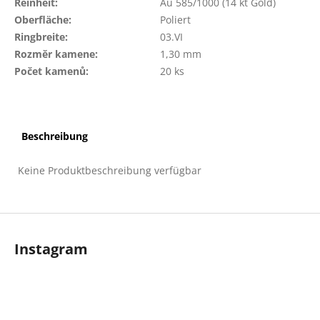
Reinheit
:
Au 585/1000 (14 kt Gold)
Oberfläche
:
Poliert
Ringbreite
:
03.VI
Rozměr kamene
:
1,30 mm
Počet kamenů
:
20 ks
Beschreibung
Keine Produktbeschreibung verfügbar
F
u
Instagram
ß
z
e
i