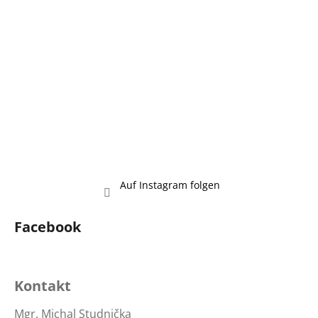
l
e
Auf Instagram folgen
Facebook
Kontakt
Mgr. Michal Studnička