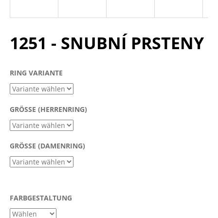
1251 - SNUBNÍ PRSTENY
SUCHEN
RING VARIANTE
W
i
r
GRÖSSE (HERRENRING)
e
m
p
f
GRÖSSE (DAMENRING)
e
h
l
e
n
FARBGESTALTUNG